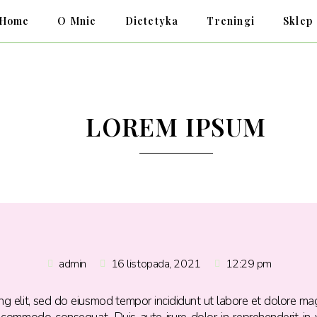
Home
O Mnie
Dietetyka
Treningi
Sklep
LOREM IPSUM
admin
16 listopada, 2021
12:29 pm
ing elit, sed do eiusmod tempor incididunt ut labore et dolore ma