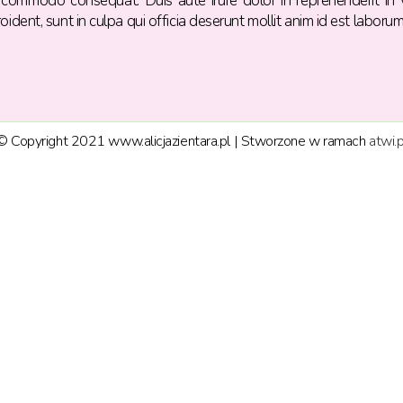
ea commodo consequat. Duis aute irure dolor in reprehenderit in v
ident, sunt in culpa qui officia deserunt mollit anim id est laborum
© Copyright 2021 www.alicjazientara.pl | Stworzone w ramach
atwi.p