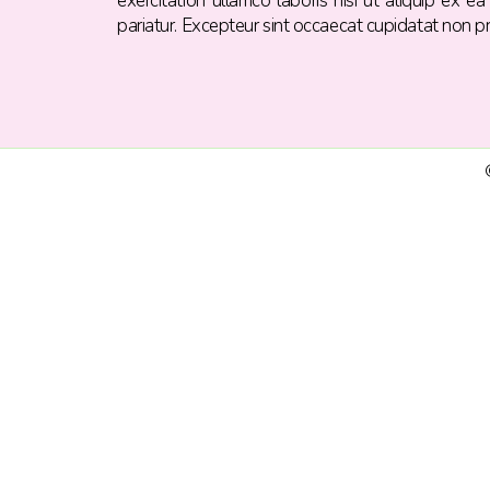
exercitation ullamco laboris nisi ut aliquip ex 
pariatur. Excepteur sint occaecat cupidatat non pro