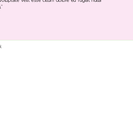
oluptate velit esse cillum dolore eu fugiat nulla
.”
l